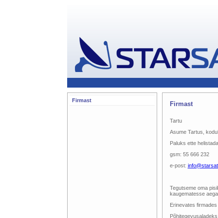
Firmast
Firmast
Tartu
Asume Tartus, koduk
Paluks ette helistad
gsm: 55 666 232
e-post:
info@starsat
Tegutseme oma pisike
kaugematesse aega
Erinevates firmades
Põhitegevusaladeks 